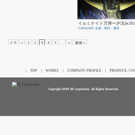
イルミナイト万博〜夕涼み201
CATEGORY: 企画・制作・運営
3 / 9
«
1
2
3
4
5
...
»
最後 »
|
TOP
|
WORKS
|
COMPANY PROFILE
|
PRODUCE / C