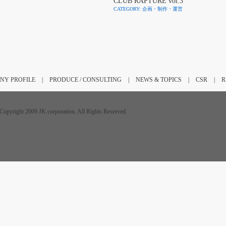
CLUB RAPTURE vol.3
CATEGORY: 企画・制作・運営
NY PROFILE
|
PRODUCE / CONSULTING
|
NEWS & TOPICS
|
CSR
|
R