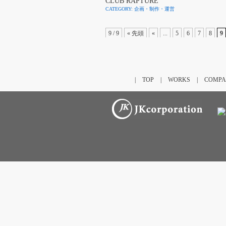
CLUB RAPTURE
CATEGORY: 企画・制作・運営
9 / 9
« 先頭
«
...
5
6
7
8
9
|
TOP
|
WORKS
|
COMPA