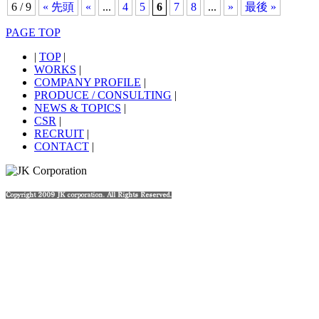
6 / 9
« 先頭
«
...
4
5
6
7
8
...
»
最後 »
PAGE TOP
|
TOP
|
WORKS
|
COMPANY PROFILE
|
PRODUCE / CONSULTING
|
NEWS & TOPICS
|
CSR
|
RECRUIT
|
CONTACT
|